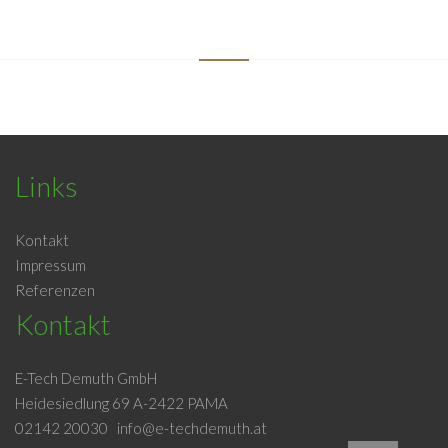
Links
Kontakt
Impressum
Referenzen
Kontakt
E-Tech Demuth GmbH
Heidesiedlung 69 A-2422 PAMA
02142 20030
info@e-techdemuth.at