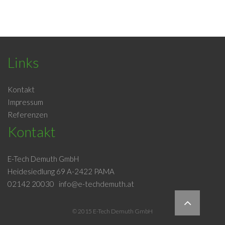
Links
Kontakt
Impressum
Referenzen
Kontakt
E-Tech Demuth GmbH
Heidesiedlung 69 A-2422 PAMA
02142 20030
info@e-techdemuth.at
© 2015 E-Tech Demuth GmbH