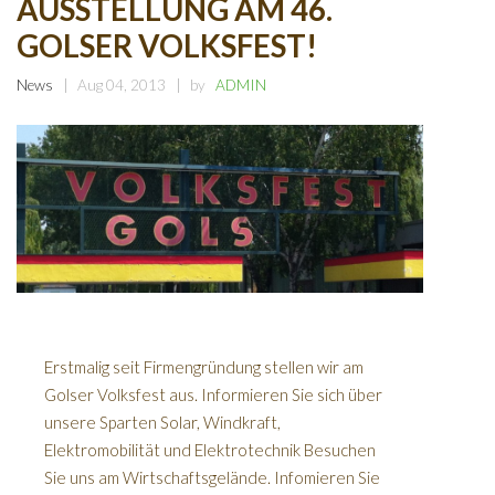
AUSSTELLUNG AM 46.
GOLSER VOLKSFEST!
News
Aug 04, 2013
by
ADMIN
Erstmalig seit Firmengründung stellen wir am
Golser Volksfest aus. Informieren Sie sich über
unsere Sparten Solar, Windkraft,
Elektromobilität und Elektrotechnik Besuchen
Sie uns am Wirtschaftsgelände. Infomieren Sie