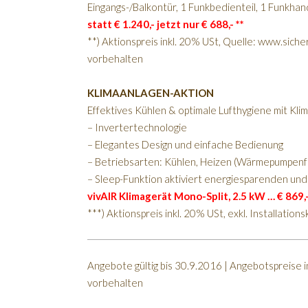
Eingangs-/Balkontür, 1 Funkbedienteil, 1 Funkha
statt € 1.240,- jetzt nur € 688,- **
**) Aktionspreis inkl. 20% USt, Quelle: www.sic
vorbehalten
KLIMAANLAGEN-AKTION
Effektives Kühlen & optimale Lufthygiene mit Kl
– Invertertechnologie
– Elegantes Design und einfache Bedienung
– Betriebsarten: Kühlen, Heizen (Wärmepumpenfu
– Sleep-Funktion aktiviert energiesparenden und
vivAIR Klimagerät Mono-Split, 2.5 kW … € 869,-
***) Aktionspreis inkl. 20% USt, exkl. Installation
Angebote gültig bis 30.9.2016 | Angebotspreise in
vorbehalten