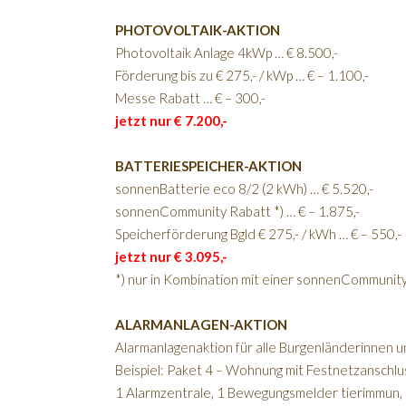
PHOTOVOLTAIK-AKTION
Photovoltaik Anlage 4kWp … € 8.500,-
Förderung
bis zu € 275,- / kWp … € – 1.100,-
Messe Rabatt … € – 300,-
jetzt nur
€ 7.200,-
BATTERIESPEICHER-AKTION
sonnenBatterie eco 8/2
(2 kWh) …
€ 5.520,-
sonnenCommunity Rabatt
*) …
€ – 1.875,-
Speicherförderung Bgld
€ 275,- / kWh …
€ – 550,-
jetzt nur
€ 3.095,-
*) nur in Kombination mit einer sonnenCommunity 
ALARMANLAGEN-AKTION
Alarmanlagenaktion für alle Burgenländerinnen 
Beispiel: Paket 4 – Wohnung mit Festnetzanschlu
1 Alarmzentrale, 1 Bewegungsmelder tierimmun, 