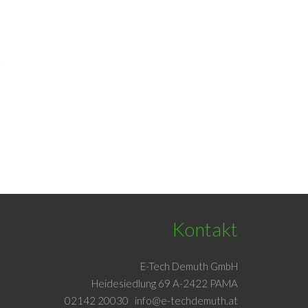
Kontakt
E-Tech Demuth GmbH
Heidesiedlung 69 A-2422 PAMA
02142 20030
info@e-techdemuth.at