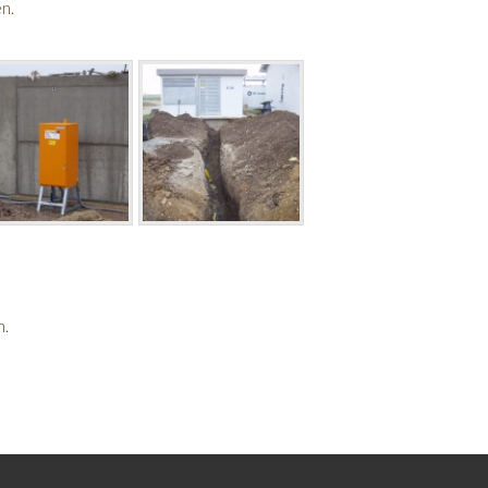
n.
n.