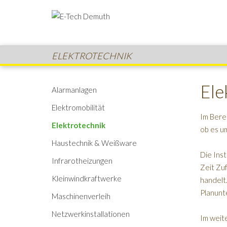
ELEKTROTECHNIK
Ele
Alarmanlagen
Elektromobilität
Im Berei
Elektrotechnik
ob es u
Haustechnik & Weißware
Die Inst
Infrarotheizungen
Zeit Zu
Kleinwindkraftwerke
handelt.
Planunt
Maschinenverleih
Netzwerkinstallationen
Im weite